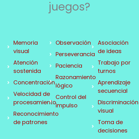
juegos?
Memoria
Observación
Asociación
visual
de ideas
Perseverancia
Atención
Trabajo por
Paciencia
sostenida
turnos
Razonamiento
Concentración
Aprendizaje
lógico
secuencial
Velocidad de
Control del
procesamiento
Discriminación
impulso
visual
Reconocimiento
de patrones
Toma de
decisiones