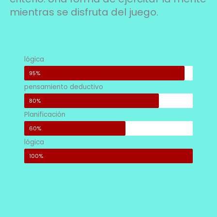
mientras se disfruta del juego.
lógica
95%
pensamiento deductivo
80%
Planificación
60%
lógica
100%