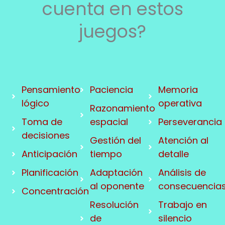
cuenta en estos
juegos?
Pensamiento
Paciencia
Memoria
lógico
operativa
Razonamiento
Toma de
espacial
Perseverancia
decisiones
Gestión del
Atención al
Anticipación
tiempo
detalle
Planificación
Adaptación
Análisis de
al oponente
consecuencia
Concentración
Resolución
Trabajo en
de
silencio