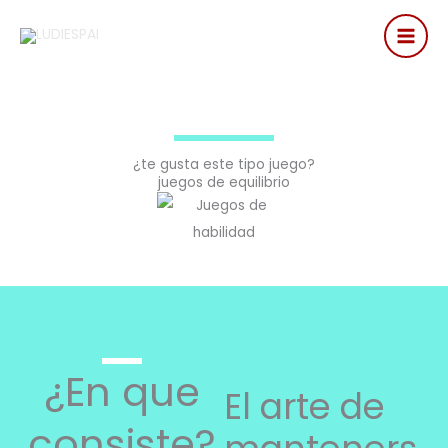
Ir
al
contenido
¿te gusta este tipo juego?
juegos de equilibrio
¿En que
El arte de
consiste?