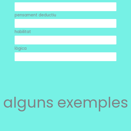
65%
pensament deductiu
90%
habilitat
85%
lògica
100%
alguns exemples