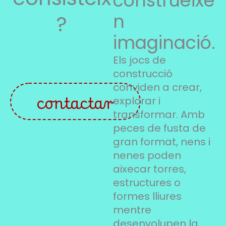
construeixe
n
?
imaginació.
Els jocs de
construcció
conviden a crear,
contactar
explorar i
transformar. Amb
peces de fusta de
gran format, nens i
nenes poden
aixecar torres,
estructures o
formes lliures
mentre
desenvolupen la