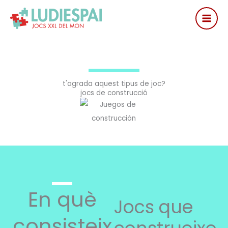
Vés
al
contingut
t'agrada aquest tipus de joc?
jocs de construcció
En què
Jocs que
consisteix