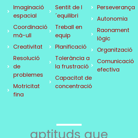
Imaginació
Sentit de l
Perseverança
espacial
´equilibri
Autonomia
Coordinació
Treball en
Raonament
mà-ull
equip
lògic
Creativitat
Planificació
Organització
Resolució
Tolerància a
Comunicació
de
la frustració
efectiva
problemes
Capacitat de
Motricitat
concentració
fina
aptituds que