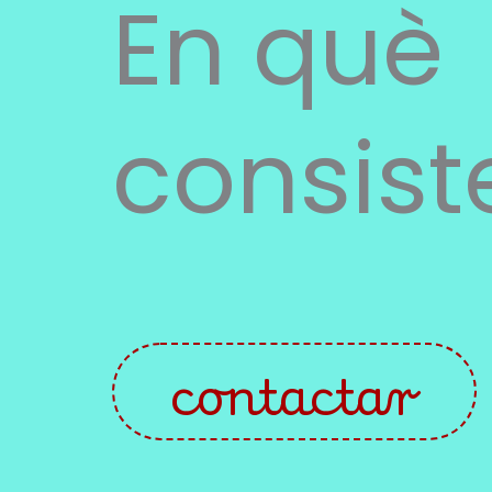
En què
consist
contactar