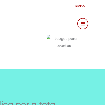
Español
ica per a tota