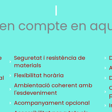
 en compte en aqu
e
Seguretat i resistència de
D
materials
A
Flexibilitat horària
al
Ambientació coherent amb
O
l'esdeveniment
p
Acompanyament opcional
I