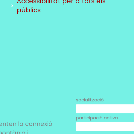
Accessibilitat per a tots els
públics
socialització
100%
participació activa
enten la connexió
90%
pontània i