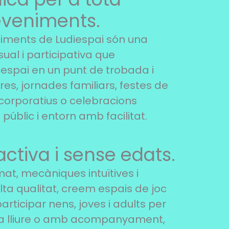
veniments.
niments de Ludiespai són una
ual i participativa que
espai en un punt de trobada i
fires, jornades familiars, festes de
corporatius o celebracions
públic i entorn amb facilitat.
activa i sense edats.
at, mecàniques intuïtives i
lta qualitat, creem espais de joc
articipar nens, joves i adults per
rma lliure o amb acompanyament,