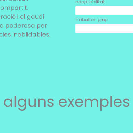
adaptabilitat
compartit.
70%
ració i el gaudi
treball en grup
ina poderosa per
60%
cies inoblidables.
alguns exemples