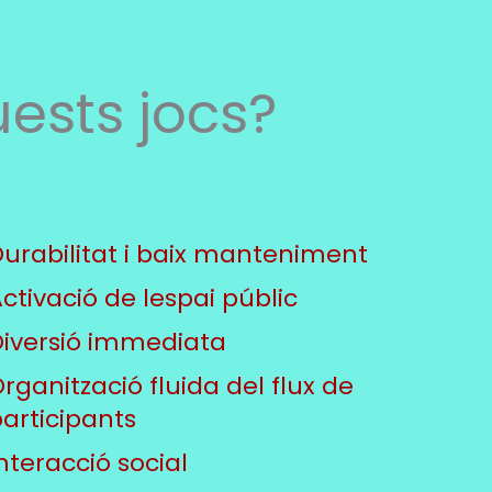
ests jocs?
urabilitat i baix manteniment
ctivació de lespai públic
Diversió immediata
rganització fluida del flux de
articipants
nteracció social