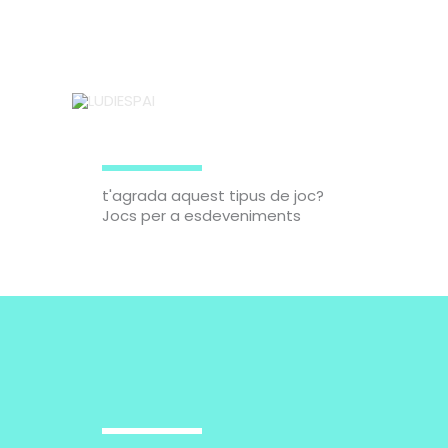
Vés
al
contingut
t'agrada aquest tipus de joc?
Jocs per a esdeveniments