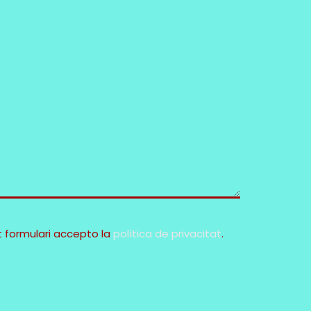
 formulari accepto la
política de privacitat
.