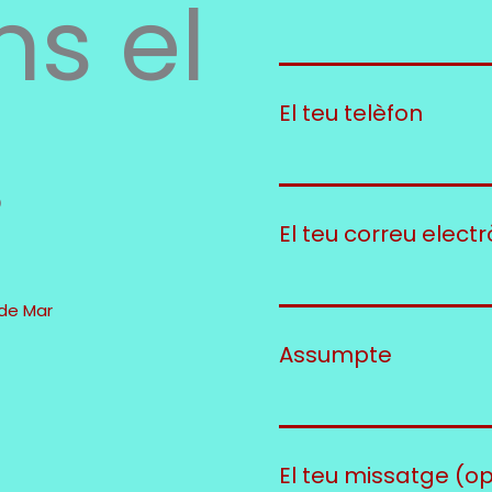
ns el
El teu telèfon
.
El teu correu electr
 de Mar
Assumpte
El teu missatge (o