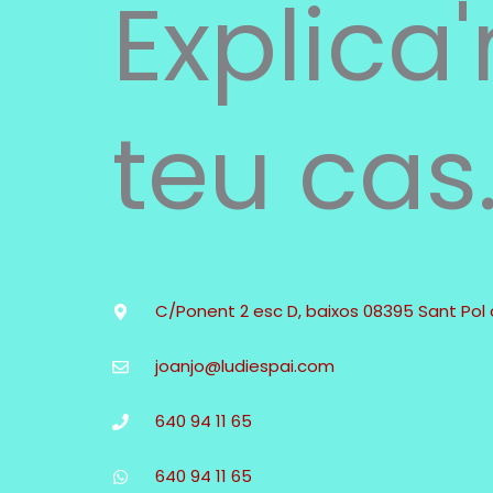
Explica'
teu cas
C/Ponent 2 esc D, baixos 08395 Sant Pol
joanjo@ludiespai.com
640 94 11 65
640 94 11 65