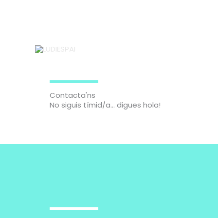
Vés
al
contingut
Contacta'ns
No siguis tímid/a... digues hola!